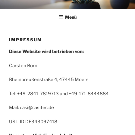
Zum
CASITEC
Der JTL-Servicepartner, der mehr kann als IT.
Inhalt
Menü
springen
IMPRESSUM
Diese Website wird betrieben von:
Carsten Born
Rheinpreußenstraße 4, 47445 Moers
Tel: +49-2841-7819713 und +49-171-8444884
Mail: casi@casitec.de
USt.-ID DE343097418